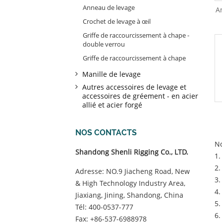
Anneau de levage
A
Crochet de levage à œil
Griffe de raccourcissement à chape -
double verrou
Griffe de raccourcissement à chape
Manille de levage
Autres accessoires de levage et
accessoires de gréement - en acier
allié et acier forgé
NOS CONTACTS
No
Shandong Shenli Rigging Co., LTD.
1.
2.
Adresse: NO.9 Jiacheng Road, New
3.
& High Technology Industry Area,
4.
Jiaxiang, Jining, Shandong, China
5.
Tél:
400-0537-777
6.
Fax: +86-537-6988978