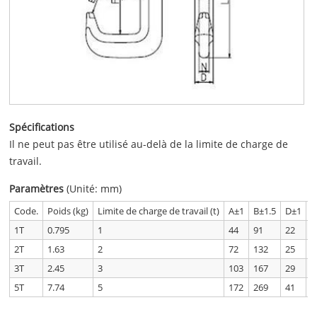
Spécifications
Il ne peut pas être utilisé au-delà de la limite de charge de
travail.
Paramètres
(Unité: mm)
Code.
Poids (kg)
Limite de charge de travail (t)
A±1
B±1.5
D±1
E
1T
0.795
1
44
91
22
2
2T
1.63
2
72
132
25
3
3T
2.45
3
103
167
29
3
5T
7.74
5
172
269
41
4